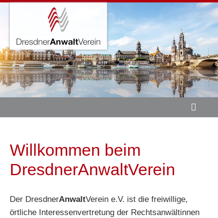
Zum
Inhalt
springen
Willkommen beim
Dresdner
Anwalt
Verein
Der Dresdner
Anwalt
Verein e.V. ist die freiwillige,
örtliche Interessenvertretung der Rechtsanwältinnen